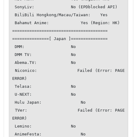
 SonyLiv:               No (EPDblocked API)

 BiliBili Hongkong/Macau/Taiwan:    Yes

 Bahamut Anime:             Yes (Region: HK)

=======================================

===============[ Japan ]===============

 DMM:                   No

 DMM TV:                No

 Abema.TV:              No

 Niconico:              Failed (Error: PAGE 
ERROR)

 Telasa:                No

 U-NEXT:                No

 Hulu Japan:                No

 TVer:                  Failed (Error: PAGE 
ERROR)

 Lemino:                No

 AnimeFesta:                No
