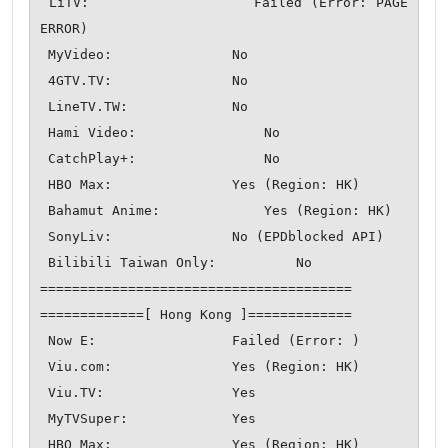
 LiTV:                  Failed (Error: PAGE 
ERROR)

 MyVideo:               No

 4GTV.TV:               No

 LineTV.TW:             No

 Hami Video:                No

 CatchPlay+:                No

 HBO Max:               Yes (Region: HK)

 Bahamut Anime:             Yes (Region: HK)

 SonyLiv:               No (EPDblocked API)

 Bilibili Taiwan Only:          No

=======================================

=============[ Hong Kong ]=============

 Now E:                 Failed (Error: )

 Viu.com:               Yes (Region: HK)

 Viu.TV:                Yes

 MyTVSuper:             Yes

 HBO Max:               Yes (Region: HK)
