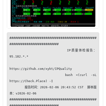
##############################################
##########################

                       IP质量体检报告：
95.182.*.*

https://github.com/xykt/IPQuality

                bash <(curl -sL 
https://Check.Place) -I

        报告时间：2026-02-06 20:43:52 CST  脚本版
本：v2026-02-06

##############################################
##########################
