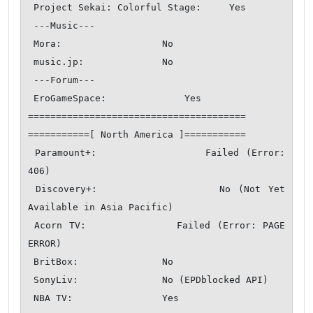
 Project Sekai: Colorful Stage:     Yes

 ---Music---

 Mora:                  No

 music.jp:              No

 ---Forum---

 EroGameSpace:              Yes

=======================================

===========[ North America ]===========

 Paramount+:                Failed (Error: 
406)

 Discovery+:                No (Not Yet 
Available in Asia Pacific)

 Acorn TV:              Failed (Error: PAGE 
ERROR)

 BritBox:               No

 SonyLiv:               No (EPDblocked API)

 NBA TV:                Yes
