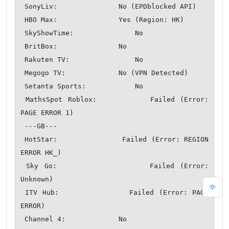
 SonyLiv:               No (EPDblocked API)

 HBO Max:               Yes (Region: HK)

 SkyShowTime:               No

 BritBox:               No

 Rakuten TV:                No

 Megogo TV:             No (VPN Detected)

 Setanta Sports:            No

 MathsSpot Roblox:          Failed (Error: 
PAGE ERROR 1)

 ---GB---

 HotStar:               Failed (Error: REGION 
ERROR HK_)

 Sky Go:                Failed (Error: 
Unknown)

 ITV Hub:               Failed (Error: PAGE 
ERROR)

 Channel 4:             No
