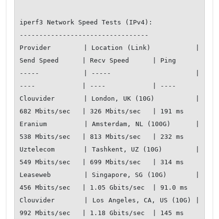
iperf3 Network Speed Tests (IPv4):

---------------------------------

Provider        | Location (Link)           | 
Send Speed      | Recv Speed      | Ping           

-----           | -----                     | 
----            | ----            | ----           

Clouvider       | London, UK (10G)          | 
682 Mbits/sec   | 326 Mbits/sec   | 191 ms         

Eranium         | Amsterdam, NL (100G)      | 
538 Mbits/sec   | 813 Mbits/sec   | 232 ms         

Uztelecom       | Tashkent, UZ (10G)        | 
549 Mbits/sec   | 699 Mbits/sec   | 314 ms         

Leaseweb        | Singapore, SG (10G)       | 
456 Mbits/sec   | 1.05 Gbits/sec  | 91.0 ms        

Clouvider       | Los Angeles, CA, US (10G) | 
992 Mbits/sec   | 1.18 Gbits/sec  | 145 ms         
