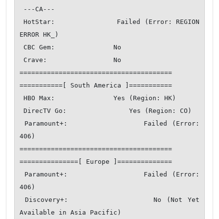
 ---CA---

 HotStar:               Failed (Error: REGION 
ERROR HK_)

 CBC Gem:               No

 Crave:                 No

=======================================

===========[ South America ]===========

 HBO Max:               Yes (Region: HK)

 DirecTV Go:                Yes (Region: CO)

 Paramount+:                Failed (Error: 
406)

=======================================

===============[ Europe ]==============

 Paramount+:                Failed (Error: 
406)

 Discovery+:                No (Not Yet 
Available in Asia Pacific)
