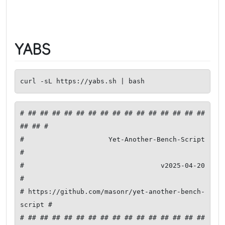
YABS
curl -sL https://yabs.sh | bash
# ## ## ## ## ## ## ## ## ## ## ## ## ## ## ## 
## ## #

#              Yet-Another-Bench-Script              
#

#                     v2025-04-20                    
#

# https://github.com/masonr/yet-another-bench-
script #

# ## ## ## ## ## ## ## ## ## ## ## ## ## ## ## 