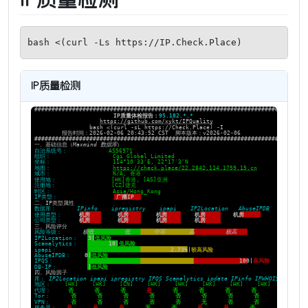
bash <(curl -Ls https://IP.Check.Place)
IP质量检测