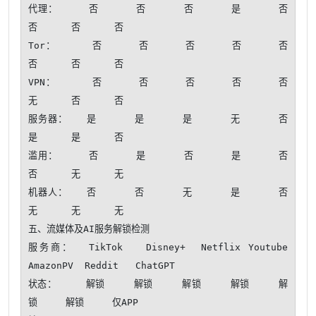
代理：     否      否      否      是      否      
否      否      否 

Tor：      否      否      否      否      否      
否      否      否 

VPN：      否      否      否      否      否      
无      否      否 

服务器：   是      是      是      无      否      
是      是      否 

滥用：     否      是      否      是      否      
否      无      无 

机器人：   否      否      无      是      否      
无      无      无 

五、流媒体及AI服务解锁检测

服务商：  TikTok   Disney+  Netflix Youtube  
AmazonPV  Reddit   ChatGPT 

状态：     解锁     解锁     解锁     解锁     解
锁     解锁     仅APP  
