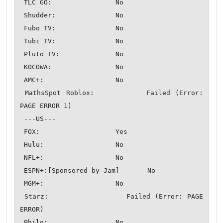
 TLC GO:                No

 Shudder:               No

 Fubo TV:               No

 Tubi TV:               No

 Pluto TV:              No

 KOCOWA:                No

 AMC+:                  No

 MathsSpot Roblox:          Failed (Error: 
PAGE ERROR 1)

 ---US---

 FOX:                   Yes

 Hulu:                  No

 NFL+:                  No

 ESPN+:[Sponsored by Jam]       No

 MGM+:                  No

 Starz:                 Failed (Error: PAGE 
ERROR)

 Philo:                 No
