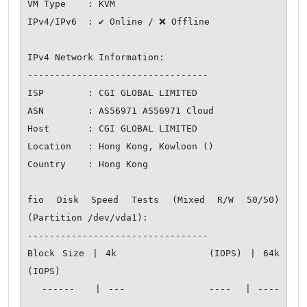
VM Type    : KVM

IPv4/IPv6  : ✔ Online / ❌ Offline

IPv4 Network Information:

---------------------------------

ISP        : CGI GLOBAL LIMITED

ASN        : AS56971 AS56971 Cloud

Host       : CGI GLOBAL LIMITED

Location   : Hong Kong, Kowloon ()

Country    : Hong Kong

fio Disk Speed Tests (Mixed R/W 50/50) 
(Partition /dev/vda1):

---------------------------------

Block Size | 4k            (IOPS) | 64k           
(IOPS)

  ------   | ---            ----  | ----           
---- 
