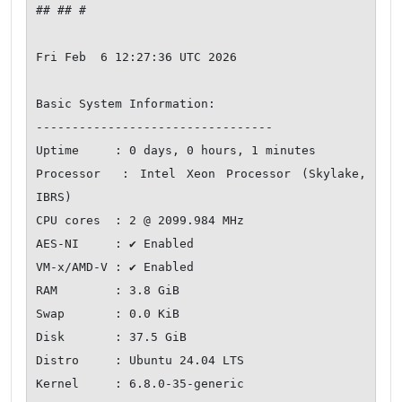
## ## #

Fri Feb  6 12:27:36 UTC 2026

Basic System Information:

---------------------------------

Uptime     : 0 days, 0 hours, 1 minutes

Processor  : Intel Xeon Processor (Skylake, 
IBRS)

CPU cores  : 2 @ 2099.984 MHz

AES-NI     : ✔ Enabled

VM-x/AMD-V : ✔ Enabled

RAM        : 3.8 GiB

Swap       : 0.0 KiB

Disk       : 37.5 GiB

Distro     : Ubuntu 24.04 LTS

Kernel     : 6.8.0-35-generic
