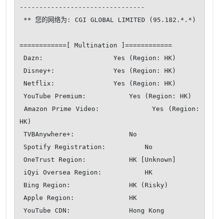
--------------------------------

 ** 您的网络为: CGI GLOBAL LIMITED (95.182.*.*)

============[ Multination ]============

 Dazn:                  Yes (Region: HK)

 Disney+:               Yes (Region: HK)

 Netflix:               Yes (Region: HK)

 YouTube Premium:           Yes (Region: HK)

 Amazon Prime Video:            Yes (Region: 
HK)

 TVBAnywhere+:              No

 Spotify Registration:          No

 OneTrust Region:           HK [Unknown]

 iQyi Oversea Region:           HK

 Bing Region:               HK (Risky)

 Apple Region:              HK

 YouTube CDN:               Hong Kong
