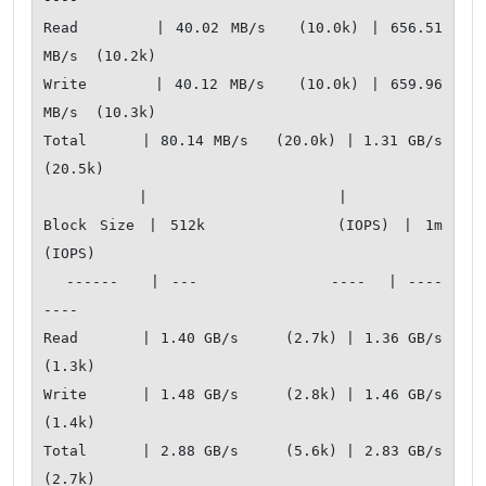
Read       | 40.02 MB/s   (10.0k) | 656.51 
MB/s  (10.2k)

Write      | 40.12 MB/s   (10.0k) | 659.96 
MB/s  (10.3k)

Total      | 80.14 MB/s   (20.0k) | 1.31 GB/s    
(20.5k)

           |                      |                     

Block Size | 512k          (IOPS) | 1m            
(IOPS)

  ------   | ---            ----  | ----           
---- 

Read       | 1.40 GB/s     (2.7k) | 1.36 GB/s     
(1.3k)

Write      | 1.48 GB/s     (2.8k) | 1.46 GB/s     
(1.4k)

Total      | 2.88 GB/s     (5.6k) | 2.83 GB/s     
(2.7k)
