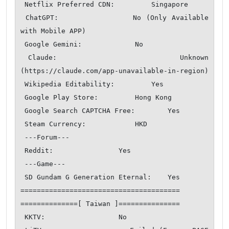
 Netflix Preferred CDN:         Singapore

 ChatGPT:               No (Only Available 
with Mobile APP)

 Google Gemini:             No

 Claude:                Unknown 
(https://claude.com/app-unavailable-in-region)

 Wikipedia Editability:         Yes

 Google Play Store:         Hong Kong 

 Google Search CAPTCHA Free:        Yes

 Steam Currency:            HKD

 ---Forum---

 Reddit:                Yes

 ---Game---

 SD Gundam G Generation Eternal:    Yes

=======================================

==============[ Taiwan ]===============

 KKTV:                  No
