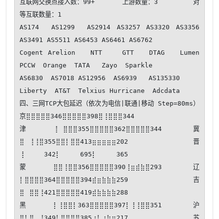
互联网交换点接入数：99+       上游数量：3         对
等互联数量：1

AS174  AS1299  AS2914 AS3257 AS3320 AS3356 
AS3491 AS5511 AS6453 AS6461 AS6762  

Cogent Arelion   NTT    GTT   DTAG   Lumen  
PCCW  Orange  TATA   Zayo  Sparkle 

AS6830  AS7018 AS12956  AS6939   AS135330 

Liberty  AT&T  Telxius Hurricane  Adcdata 

四、三网TCP大包延迟（依次为电信|联通|移动 Step=80ms） 
京⣿⣿⣿⣿⣿346⣿⣿⣿⣿⣿398⣿⢸⣿⣿⣿344

津⢸⠀⣿⣿⣿355⣿⣿⣿⣿⣿362⣿⣿⣿⣿⣿344 冀
⣿⠀⢸⢸⣿355⣿⣿⡇⣿⣿413⣶⣶⣶⣶⣶202 晋
⢸⠀⠀⠀⠀342⡇⠀⠀⠀⠀695⡇⠀⠀⠀⠀365

蒙⣿⣿⢸⣿⣿356⣿⣿⣿⣿⣿390⢸⣶⣾⣷⣿293 辽
⡇⣿⣿⣿⣿364⣿⣿⣿⣿⣿394⣾⣶⣷⣷⣷259 吉
⣿⠀⣿⣿⢸421⣿⣿⣿⣿⣿419⣾⣷⣷⣷⣷288

黑⡇⢸⣿⣿⡇363⣿⣿⣿⣿⣿397⡇⢸⢸⣿⣿351 沪
⣿⡇⣿⠀⢸349⡇⣿⣿⣿⣿385⢰⡇⢰⣷⣶217 苏