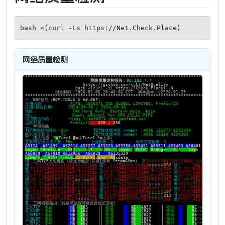
bash <(curl -Ls https://Net.Check.Place)
网络质量检测