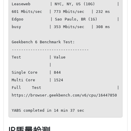
Leaseweb        | NYC, NY, US (10G)         | 
601 Mbits/sec   | 773 Mbits/sec   | 232 ms         

Edgoo           | Sao Paulo, BR (1G)        | 
busy            | 353 Mbits/sec   | 308 ms         

Geekbench 6 Benchmark Test:

---------------------------------

Test            | Value                         

                |                               

Single Core     | 844                           

Multi Core      | 1524                          

Full Test       | 
https://browser.geekbench.com/v6/cpu/16447850

IP质量检测