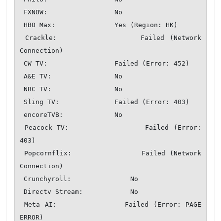
 FXNOW:                 No

 HBO Max:               Yes (Region: HK)

 Crackle:               Failed (Network 
Connection)

 CW TV:                 Failed (Error: 452)

 A&E TV:                No

 NBC TV:                No

 Sling TV:              Failed (Error: 403)

 encoreTVB:             No

 Peacock TV:                Failed (Error: 
403)

 Popcornflix:               Failed (Network 
Connection)

 Crunchyroll:               No

 Directv Stream:            No

 Meta AI:               Failed (Error: PAGE 
ERROR)
