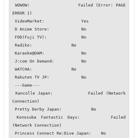
 WOWOW:                 Failed (Error: PAGE 
ERROR 1)

 VideoMarket:               Yes

 D Anime Store:             No

 FOD(Fuji TV):              No

 Radiko:                No

 Karaoke@DAM:               No

 J:com On Demand:           No

 WATCHA:                No

 Rakuten TV JP:             No

 ---Game---

 Kancolle Japan:            Failed (Network 
Connection)

 Pretty Derby Japan:            No

 Konosuba Fantastic Days:       Failed 
(Network Connection)

 Princess Connect Re:Dive Japan:    No
