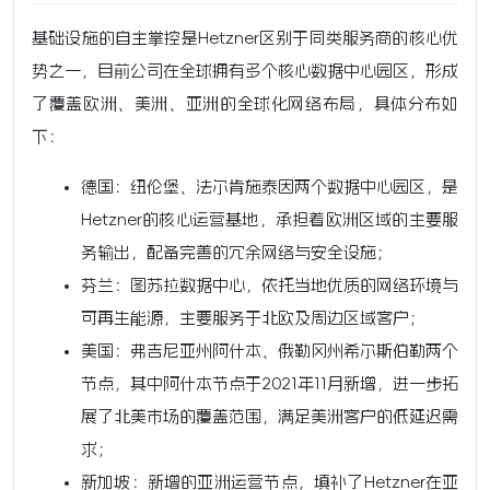
基础设施的自主掌控是Hetzner区别于同类服务商的核心优
势之一，目前公司在全球拥有多个核心数据中心园区，形成
了覆盖欧洲、美洲、亚洲的全球化网络布局，具体分布如
下：
德国：纽伦堡、法尔肯施泰因两个数据中心园区，是
Hetzner的核心运营基地，承担着欧洲区域的主要服
务输出，配备完善的冗余网络与安全设施；
芬兰：图苏拉数据中心，依托当地优质的网络环境与
可再生能源，主要服务于北欧及周边区域客户；
美国：弗吉尼亚州阿什本、俄勒冈州希尔斯伯勒两个
节点，其中阿什本节点于2021年11月新增，进一步拓
展了北美市场的覆盖范围，满足美洲客户的低延迟需
求；
新加坡：新增的亚洲运营节点，填补了Hetzner在亚