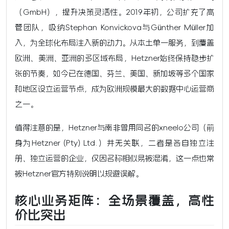
（GmbH），提升决策灵活性。2019年初，公司扩充了高
管团队，吸纳Stephan Konvickova与Günther Müller加
入，为全球化布局注入新的动力。从本土单一服务，到覆盖
欧洲、美洲、亚洲的多区域布局，Hetzner始终保持稳步扩
张的节奏，如今已在德国、芬兰、美国、新加坡等多个国家
和地区设立运营节点，成为欧洲规模最大的数据中心运营商
之一。
值得注意的是，Hetzner与南非曾用同名的xneelo公司（前
身为Hetzner (Pty) Ltd.）并无关联，二者是各自独立注
册、独立运营的企业，仅因名称相似易被混淆，这一点也常
被Hetzner官方特别说明以规避误解。
核心业务矩阵：全场景覆盖，高性
价比突出