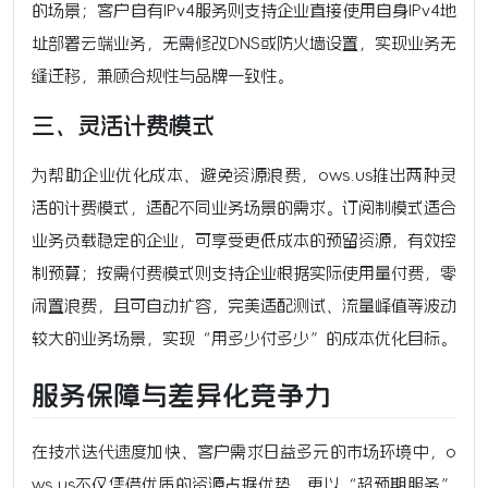
的场景；客户自有IPv4服务则支持企业直接使用自身IPv4地
址部署云端业务，无需修改DNS或防火墙设置，实现业务无
缝迁移，兼顾合规性与品牌一致性。
三、灵活计费模式
为帮助企业优化成本、避免资源浪费，ows.us推出两种灵
活的计费模式，适配不同业务场景的需求。订阅制模式适合
业务负载稳定的企业，可享受更低成本的预留资源，有效控
制预算；按需付费模式则支持企业根据实际使用量付费，零
闲置浪费，且可自动扩容，完美适配测试、流量峰值等波动
较大的业务场景，实现“用多少付多少”的成本优化目标。
服务保障与差异化竞争力
在技术迭代速度加快、客户需求日益多元的市场环境中，o
ws.us不仅凭借优质的资源占据优势，更以“超预期服务”