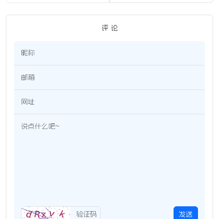
评 论
发送